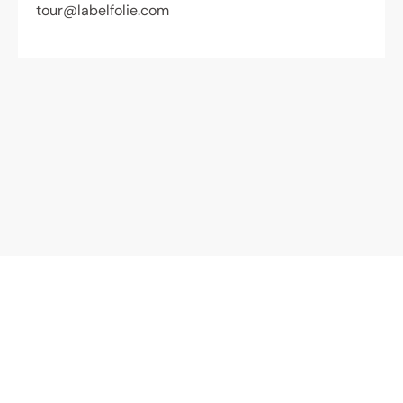
tour@labelfolie.com
2006-
2026
© Label Folie - 1, Avenue Jean
Monnet - 26000 Valence - France
Crédits
-
Mentions légales
-
Protection des données